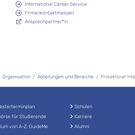
International Career Service
Firmenkontaktmessen
Ansprechpartner*in
Organisation
Abteilungen und Bereiche
Prorektorat Int
sterterminplan
Schulen
örse für Studierende
Karriere
ium von A-Z: GuideMe
Alumni