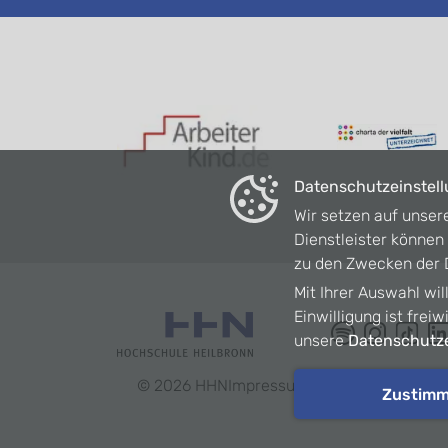
Datenschutzeinstel
Wir setzen auf unser
Dienstleister könne
zu den Zwecken der D
Mit Ihrer Auswahl wil
Einwilligung ist frei
unsere
Datenschutze
©
2026
HHN
Impressum
Datenschutz
Barrie
Zustim