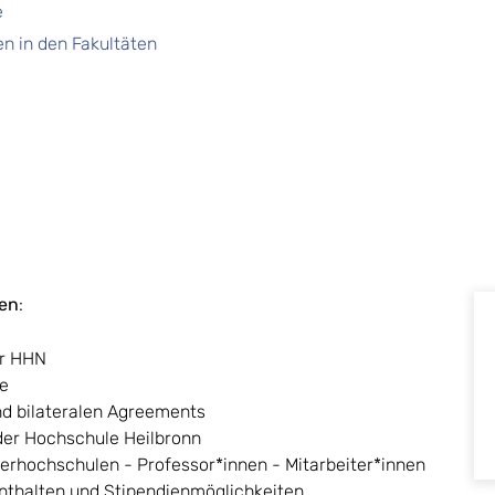
e
n in den Fakultäten
en
:
er HHN
te
d bilateralen Agreements
er Hochschule Heilbronn
erhochschulen - Professor*innen - Mitarbeiter*innen
nthalten und Stipendienmöglichkeiten