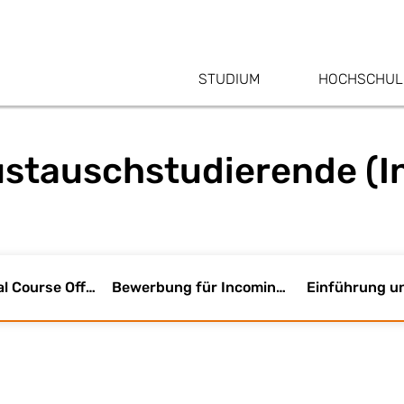
STUDIUM
HOCHSCHUL
ustauschstudierende (
International Course Offer Campus Künzelsau
Bewerbung für Incomings