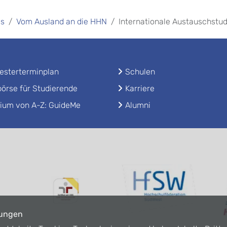
es
Vom Ausland an die HHN
Internationale Austauschstu
sterterminplan
Schulen
örse für Studierende
Karriere
ium von A-Z: GuideMe
Alumni
lungen