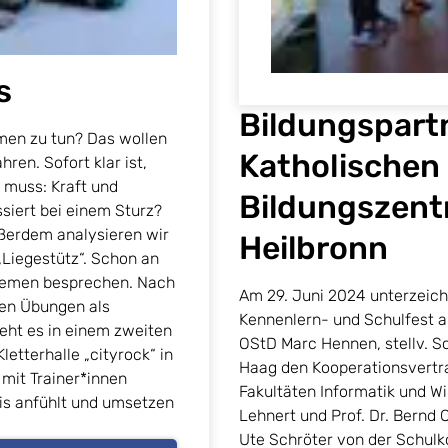
s
Bildungspart
men zu tun? Das wollen
Katholischen 
ren. Sofort klar ist,
 muss: Kraft und
Bildungszentr
ssiert bei einem Sturz?
ußerdem analysieren wir
Heilbronn
Liegestütz“. Schon an
Themen besprechen. Nach
Am 29. Juni 2024 unterzeic
hen Übungen als
Kennenlern- und Schulfest am
eht es in einem zweiten
OStD Marc Hennen, stellv. Sch
letterhalle „cityrock“ in
Haag den Kooperationsvertra
 mit Trainer*innen
Fakultäten Informatik und Wi
xis anfühlt und umsetzen
Lehnert und Prof. Dr. Bernd 
Ute Schröter von der Schulk