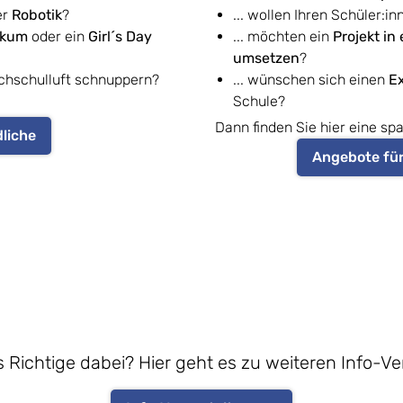
er
Robotik
?
... wollen Ihren Schüler:i
tikum
oder ein
Girl´s Day
... möchten ein
Projekt in
umsetzen
?
hschulluft schnuppern?
... wünschen sich einen
Ex
Schule?
Dann finden Sie hier eine s
liche
Angebote für
 Richtige dabei? Hier geht es zu weiteren Info-V