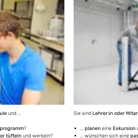
hule
und ...
Sie sind
Lehrer:in oder Mitar
nprogramm
?
...
planen
eine
Exkursion
or tüfteln
und werkeln?
... wünschen sich eine
pa