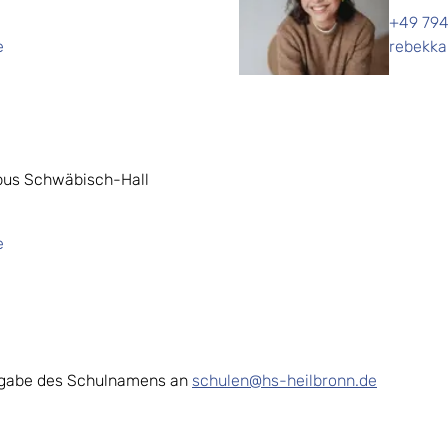
+49 794
e
rebekka
pus Schwäbisch-Hall
e
Angabe des Schulnamens an
schulen@hs-heilbronn.de