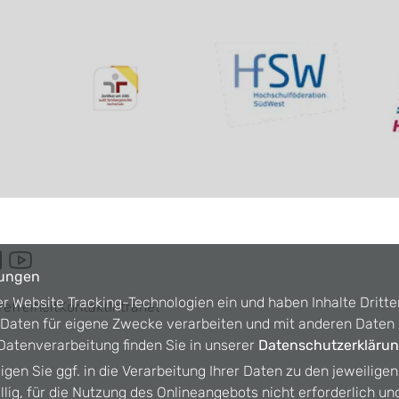
lungen
er Website Tracking-Technologien ein und haben Inhalte Dritte
refreiheit
Kontakt
Intranet
n Daten für eigene Zwecke verarbeiten und mit anderen Date
atenverarbeitung finden Sie in unserer
Datenschutzerkläru
ligen Sie ggf. in die Verarbeitung Ihrer Daten zu den jeweilige
willig, für die Nutzung des Onlineangebots nicht erforderlich un