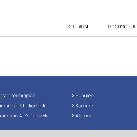
STUDIUM
HOCHSCHUL
sterterminplan
Schulen
örse für Studierende
Karriere
ium von A-Z: GuideMe
Alumni