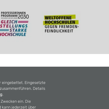
r eingebettet. Eingesetzte
n zusammenführen. Details
ng
.
n Zwecken ein. Die
d kann jederzeit über