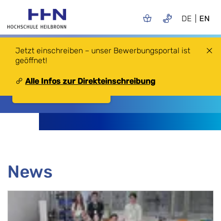
DE
EN
Online-Info-Sessions
Jetzt einschreiben – unser Bewerbungsportal ist
Erfahren Sie mehr über Ihren
geöffnet!
Wunschstudiengang!
Alle Infos zur Direkteinschreibung
Zu den Info-Sessions
News