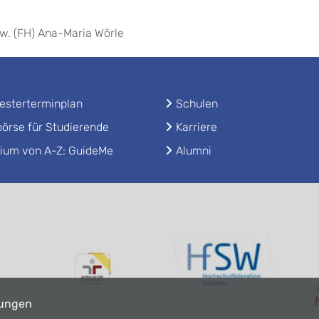
sw. (FH) Ana-Maria Wörle
sterterminplan
Schulen
örse für Studierende
Karriere
ium von A-Z: GuideMe
Alumni
lungen