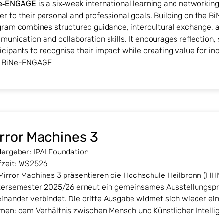
e‑ENGAGE
is a six‑week international learning and networkin
er to their personal and professional goals. Building on the B
gram combines structured guidance, intercultural exchange, a
unication and collaboration skills. It encourages reflection
icipants to recognise their impact while creating value for ind
BiNe-ENGAGE
rror Machines 3
dergeber: IPAI Foundation
fzeit: WS2526
 Mirror Machines 3 präsentieren die Hochschule Heilbronn (H
tersemester 2025/26 erneut ein gemeinsames Ausstellungspro
inander verbindet. Die dritte Ausgabe widmet sich wieder ein
men: dem Verhältnis zwischen Mensch und Künstlicher Intelli