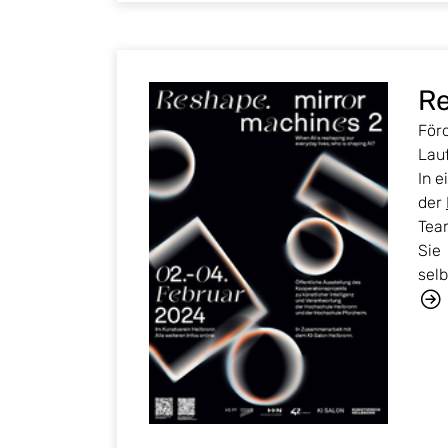
Re
Förd
Lau
In e
der
Tea
Sie
sel