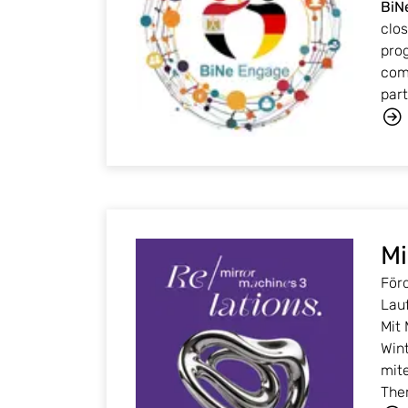
BiN
clos
pro
comm
part
Mi
För
Lau
Mit
Win
mite
The