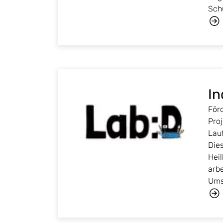
Sch
In
Förd
Pro
Lauf
Dies
Heil
arb
Ums