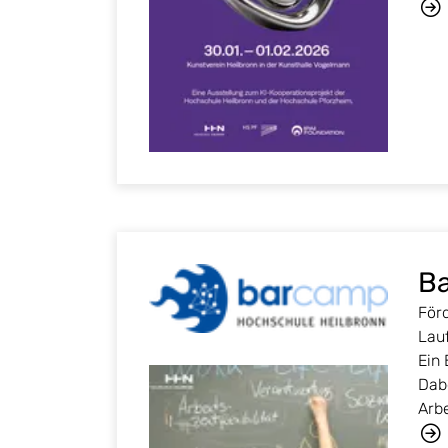
B
För
Lau
Ein 
Dab
Arb