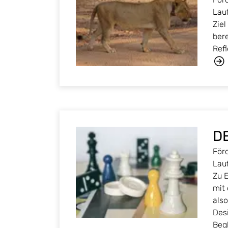
Lau
Ziel
bere
Ref
D
Förd
Lau
Zu 
mit
als
Des
Beg