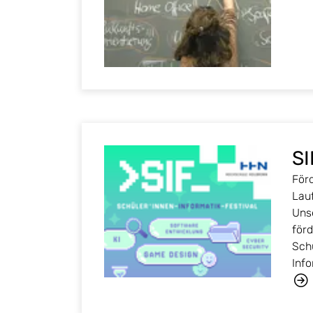
SI
För
Lau
Uns
för
Schü
Inf