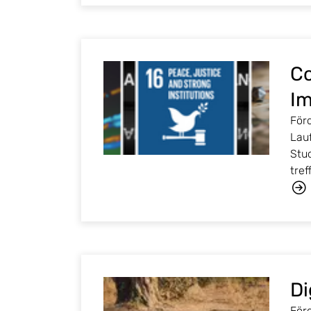
Co
Im
För
Lauf
Stu
tref
Di
För