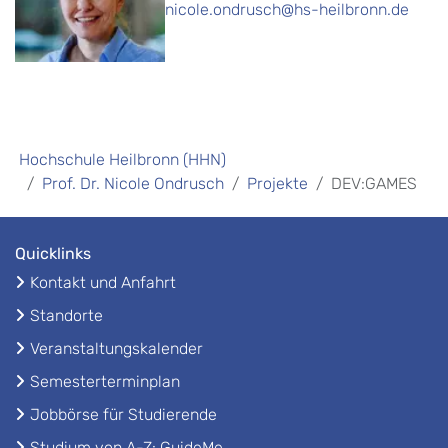
nicole.ondrusch@hs-heilbronn.de
Hochschule Heilbronn (HHN)
Prof. Dr. Nicole Ondrusch
Projekte
DEV:GAMES
Quicklinks
Kontakt und Anfahrt
Standorte
Veranstaltungskalender
Semesterterminplan
Jobbörse für Studierende
Studium von A-Z: GuideMe