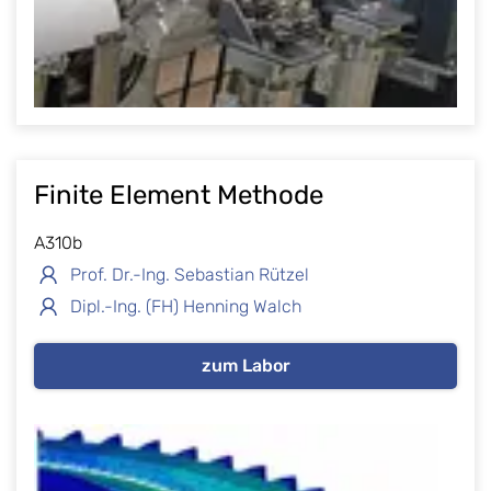
Finite Element Methode
A310b
Prof. Dr.-Ing. Sebastian Rützel
Dipl.-Ing. (FH) Henning Walch
zum Labor