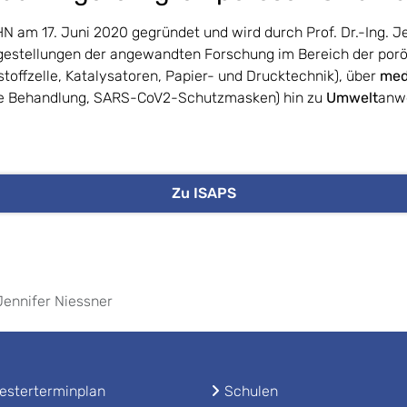
am 17. Juni 2020 gegründet und wird durch Prof. Dr.-Ing. Jen
Fragestellungen der angewandten Forschung im Bereich der por
stoffzelle, Katalysatoren, Papier- und Drucktechnik), über
med
he Behandlung, SARS-CoV2-Schutzmasken) hin zu
Umwelt
anw
Zu ISAPS
 Jennifer Niessner
sterterminplan
Schulen