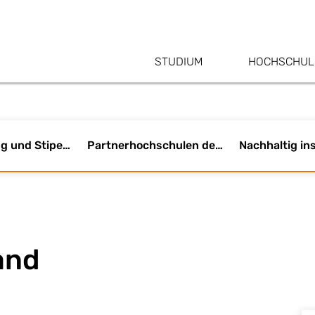
STUDIUM
HOCHSCHUL
Finanzierung und Stipendien für das Auslandssemester
Partnerhochschulen der Fakultät Informatik
Nachhaltig in
and