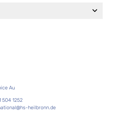
nice Au
1 504 1252
rnational@hs-heilbronn.de