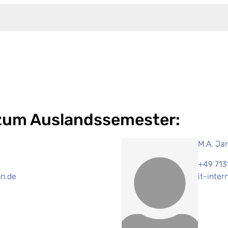
 zum Auslandssemester:
z
M.A. Ja
+49 713
n.de
it-inte