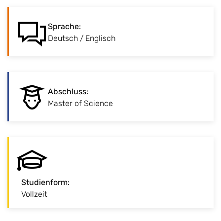
:
Sprache
Sprache
:
Unterrichtssprache Deutsch und Englisch.
Deutsch / Englisch
:
Abschluss
Abschluss
:
Fortgeschrittener Abschluss zur
Master of Science
fachlichen Spezialisierung.
Studienform
:
:
Studienform
Vollzeit
Klassisches Vollzeitstudium vor Ort am Campus.