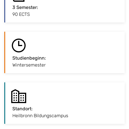
3 Semester
:
:
3 Semester
90 ECTS
1,5 Jahre Regelstudienzeit
Studienbeginn
:
:
Studienbeginn
Wintersemester
Vorlesungsbeginn Ende September
Standort
:
:
Standort
Heilbronn Bildungscampus
Unser Heilbronner Campus in der Innenstadt