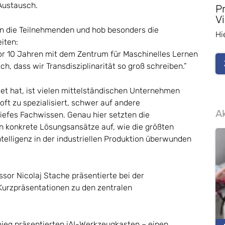
Austausch.
P
Vi
an die Teilnehmenden und hob besonders die
Hi
eiten:
vor 10 Jahren mit dem Zentrum für Maschinelles Lernen
h, dass wir Transdisziplinarität so groß schreiben.”
et hat, ist vielen mittelständischen Unternehmen
oft zu spezialisiert, schwer auf andere
Ak
iefes Fachwissen. Genau hier setzten die
 konkrete Lösungsansätze auf, wie die größten
telligenz in der industriellen Produktion überwunden
sor Nicolaj Stache präsentierte bei der
Kurzpräsentationen zu den zentralen
ieg präsentierten iAI-Werkzeugkasten – einen