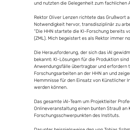
und nutzten die Gelegenheit zum fachlichen 
Rektor Oliver Lenzen richtete das Grußwort 
Notwendigkeit hervor, transdisziplinär zu arb
“Die HHN startete die KI-Forschung bereits 
(ZML). Mich begeistert es als Rektor immer noc
Die Herausforderung, der sich das iAI gewidm
bekannt: KI-Lösungen für die Produktion sind 
Anwendungsfälle übertragbar und erfordern t
Forschungsarbeiten an der HHN an und zeigen
Hemmnisse für den Einsatz von Künstlicher In
werden können.
Das gesamte iAI-Team um Projektleiter Profes
Onlineveranstaltung einen bunten Strauß an 
Forschungsschwerpunkten des Instituts.
Darunter beispielsweise den von Tobias Schm