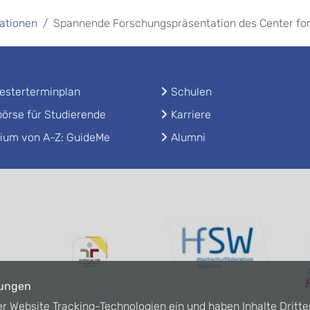
ationen
Spannende Forschungspräsentation des Center for 
sterterminplan
Schulen
örse für Studierende
Karriere
ium von A-Z: GuideMe
Alumni
lungen
er Website Tracking-Technologien ein und haben Inhalte Dritte