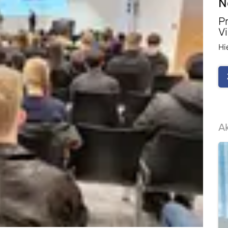
N
P
Vi
Hi
Ak