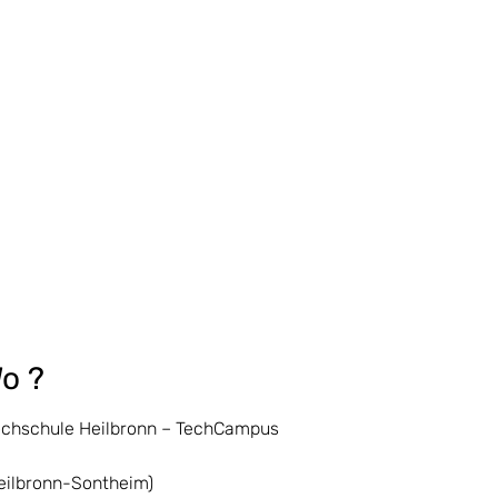
o ?
chschule Heilbronn – TechCampus
eilbronn-Sontheim)