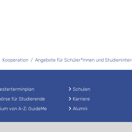
Kooperation
Angebote für Schüler*innen und Studieninter
sterterminplan
Schulen
örse für Studierende
Karriere
ium von A-Z: GuideMe
Alumni