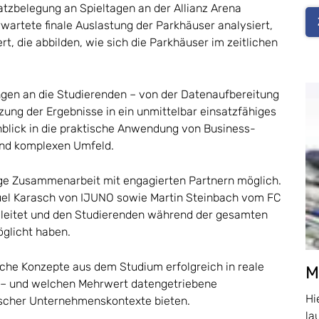
latzbelegung an Spieltagen an der Allianz Arena
wartete finale Auslastung der Parkhäuser analysiert,
t, die abbilden, wie sich die Parkhäuser im zeitlichen
ungen an die Studierenden – von der Datenaufbereitung
zung der Ergebnisse in ein unmittelbar einsatzfähiges
Einblick in die praktische Anwendung von Business-
nd komplexen Umfeld.
enge Zusammenarbeit mit engagierten Partnern möglich.
el Karasch von IJUNO sowie Martin Steinbach vom FC
gleitet und den Studierenden während der gesamten
öglicht haben.
sche Konzepte aus dem Studium erfolgreich in reale
M
– und welchen Mehrwert datengetriebene
Hi
scher Unternehmenskontexte bieten.
la