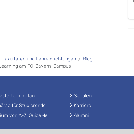
Fakultäten und Lehreinrichtungen
Blog
ne Learning am FC-Bayern-Campus
sterterminplan
Schulen
örse für Studierende
Karriere
ium von A-Z: GuideMe
Alumni