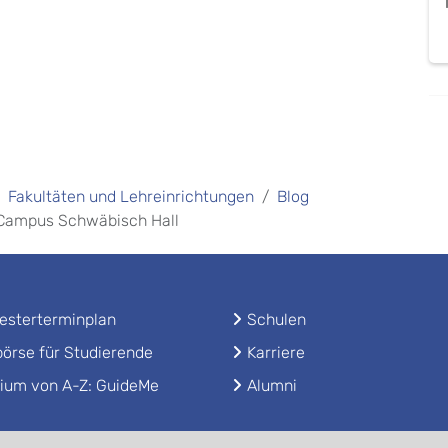
Fakultäten und Lehreinrichtungen
Blog
 Campus Schwäbisch Hall
sterterminplan
Schulen
örse für Studierende
Karriere
ium von A-Z: GuideMe
Alumni