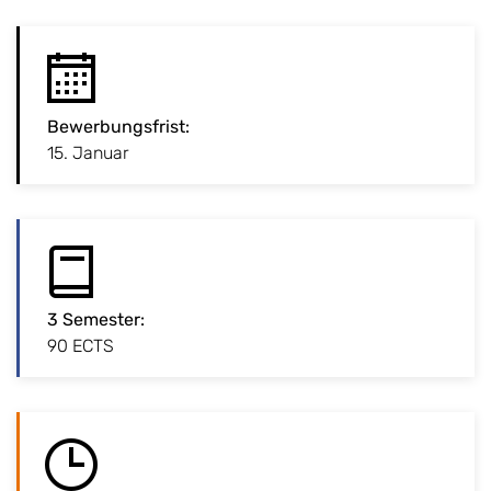
:
Bewerbungsfrist
Bewerbungsfrist
Studiengang ist zulassungsbeschränkt. Bitte
:
15. Januar
Bewerbungsschluss beachten!
3 Semester
:
:
3 Semester
90 ECTS
1,5 Jahre Regelstudienzeit