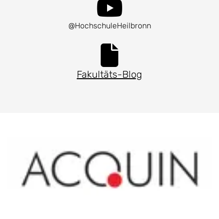
@HochschuleHeilbronn
Fakultäts-Blog