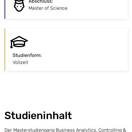
Abschluss
:
Fortgeschrittener Abschluss zur
Master of Science
fachlichen Spezialisierung.
Studienform
:
:
Studienform
Vollzeit
Klassisches Vollzeitstudium vor Ort am Campus.
Studieninhalt
Der Masterstudiengang Business Analytics, Controlling &