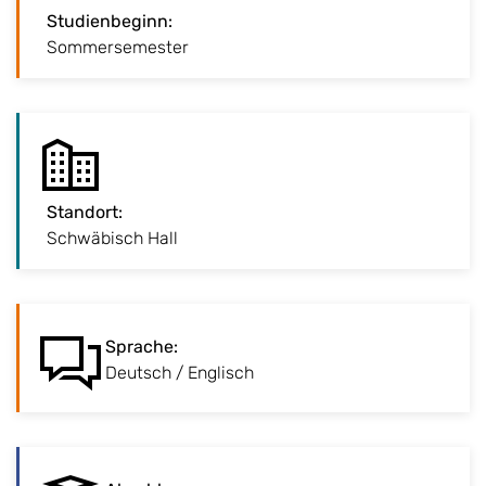
Studienbeginn
:
:
Studienbeginn
Sommersemester
Vorleungsbeginn Mitte März
:
Standort
Standort
Unser Schwäbisch Haller Campus unweit der
:
Schwäbisch Hall
Altstadt
:
Sprache
Sprache
:
Studiengang wird auf Deutsch
Deutsch / Englisch
unterrichtet.
:
Abschluss