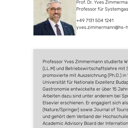
Prof. Dr. Yves Zimmerm
Professor für Systemgas
+49 7131 504 1241
yves.zimmermann@hs-he
Professor Yves Zimmermann studierte Wi
(LL.M) und Betriebswirtschaftslehre mit
promovierte mit Auszeichnung (Ph.D.) in
Universität für Nationale Exzellenz Budap
Gastronomie entwickelte er über 15 Jahr
Arbeiten dazu sind unter anderem bei Sp
Elsevier erschienen. Er engagiert sich al
(Nature/Springer) sowie Journal of Tour
und gehört dem Verband der Hochschulle
Academic Advisory Board der Internation