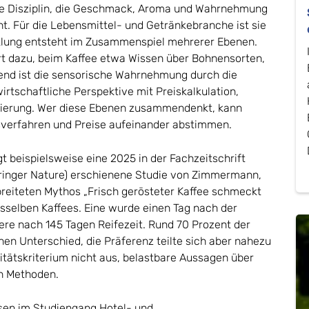
che Disziplin, die Geschmack, Aroma und Wahrnehmung
t. Für die Lebensmittel- und Getränkebranche ist sie
klung entsteht im Zusammenspiel mehrerer Ebenen.
t dazu, beim Kaffee etwa Wissen über Bohnensorten,
end ist die sensorische Wahrnehmung durch die
tschaftliche Perspektive mit Preiskalkulation,
nierung. Wer diese Ebenen zusammendenkt, kann
sverfahren und Preise aufeinander abstimmen.
t beispielsweise eine 2025 in der Fachzeitschrift
ringer Nature) erschienene Studie von Zimmermann,
reiteten Mythos „Frisch gerösteter Kaffee schmeckt
sselben Kaffees. Eine wurde einen Tag nach der
dere nach 145 Tagen Reifezeit. Rund 70 Prozent der
en Unterschied, die Präferenz teilte sich aber nahezu
alitätskriterium nicht aus, belastbare Aussagen über
en Methoden.
sen im Studiengang Hotel- und