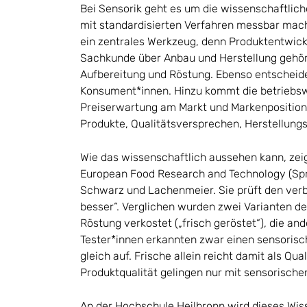
Bei Sensorik geht es um die wissenschaftli
mit standardisierten Verfahren messbar mach
ein zentrales Werkzeug, denn Produktentwic
Sachkunde über Anbau und Herstellung gehör
Aufbereitung und Röstung. Ebenso entscheid
Konsument*innen. Hinzu kommt die betriebswir
Preiserwartung am Markt und Markenpositio
Produkte, Qualitätsversprechen, Herstellung
Wie das wissenschaftlich aussehen kann, zeig
European Food Research and Technology (Sp
Schwarz und Lachenmeier. Sie prüft den verb
besser“. Verglichen wurden zwei Varianten de
Röstung verkostet („frisch geröstet“), die an
Tester*innen erkannten zwar einen sensorisch
gleich auf. Frische allein reicht damit als Qu
Produktqualität gelingen nur mit sensorisch
An der Hochschule Heilbronn wird dieses Wis