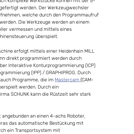
auch komplexe Werkstücke können mit der 5-
gefertigt werden. Der Werkzeugwechsler
aufnehmen, welche durch den Programmaufruf
 werden. Die Werkzeuge werden an einem
oller vermessen und mittels eines
hinensteuerung überspielt.
hine erfolgt mittels einer Heidenhain MILL
ann direkt programmiert werden durch
ber Interaktive Konturprogrammierung (ICP)
programmierung (IPP) / GRAPHIPROG. Durch
 auch Programme, die im
Mastercam
(CAM-
berspielt werden. Durch ein
irma SCHUNK kann die Rüstzeit sehr stark
t angebunden an einen 4-achs Roboter,
eras das automatische Bestückung mit
ch ein Transportsystem mit