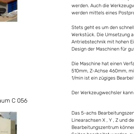
werden. Auch die Werkzeug
werden mittels eines Postpr
Stets geht es um den schnel
Werkstück. Die Umsetzung a
Antriebstechnik mit hohen E
Design der Maschinen für gut
Die Maschine hat einen Ve
510mm, Z-Achse 460mm, mit
1/min ist ein zügiges Bearbe
Der Werkzeugwechsler kann
Raum C 056
Das 5-achs Bearbeitungszen
Linearachsen X , Y , Z und 
Bearbeitungszentrum können