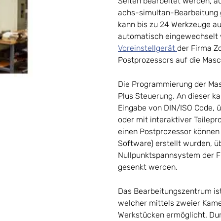
Seiten bearbeitet werden, 
achs-simultan-Bearbeitung 
kann bis zu 24 Werkzeuge 
automatisch eingewechselt
Voreinstellgerät
der Firma Z
Postprozessors auf die Masc
Die Programmierung der Masc
Plus Steuerung. An dieser k
Eingabe von DIN/ISO Code, ü
oder mit interaktiver Teile
einen Postprozessor können
Software) erstellt wurden, ü
Nullpunktspannsystem der F
gesenkt werden.
Das Bearbeitungszentrum is
welcher mittels zweier Kam
Werkstücken ermöglicht. Dur