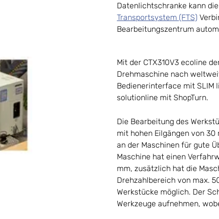
Datenlichtschranke kann di
Transportsystem (FTS)
Verbi
Bearbeitungszentrum autom
Mit der CTX310V3 ecoline de
Drehmaschine nach weltweit
Bedienerinterface mit SLIM 
solutionline mit ShopTurn.
Die Bearbeitung des Werkstü
mit hohen Eilgängen von 30 
an der Maschinen für gute Üb
Maschine hat einen Verfahr
mm, zusätzlich hat die Masc
Drehzahlbereich von max. 50
Werkstücke möglich. Der Sc
Werkzeuge aufnehmen, wobei