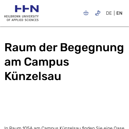
DE
EN
Raum der Begegnung
am Campus
Künzelsau
In Raum 105A am Campus Künzelsau finden Sie eine Oase