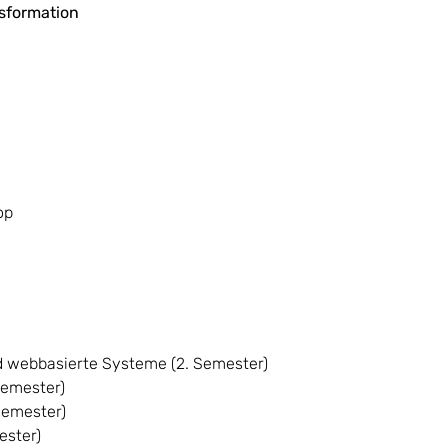
nsformation
op
d webbasierte Systeme (2. Semester)
Semester)
Semester)
ester)