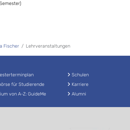
 Semester)
sa Fischer
Lehrveranstaltungen
sterterminplan
Schulen
örse für Studierende
Karriere
ium von A-Z: GuideMe
Alumni