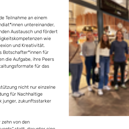
ende Teilnahme an einem
diat*innen untereinander,
nden Austausch und fördert
igkeitskompetenzen wie
exion und Kreativität.
s Botschafter*innen für
n die Aufgabe, ihre Peers
altungsformate für das
rstützung nicht nur einzelne
dung für Nachhaltige
 junger, zukunftsstarker
 zehn von den
vents" statt, darunter eine