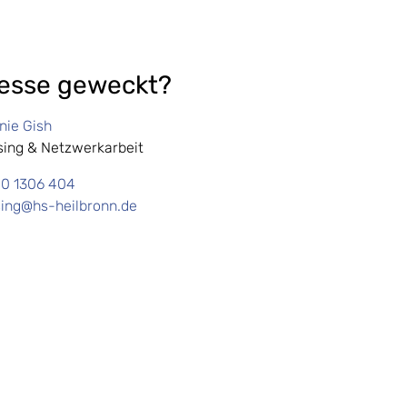
resse geweckt?
nie Gish
sing & Netzwerkarbeit
0 1306 404
sing@hs-heilbronn.de