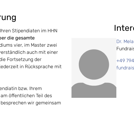
erung
Inte
. Ihren Stipendiaten im HHN
über die gesamte
Dr. Mela
diums vier, im Master zwei
Fundrai
erständlich auch mit einer
die Fortsetzung der
+49 794
jederzeit in Rücksprache mit
fundrai
pendiatin bzw. Ihrem
am öffentlichen Teil des
 besprechen wir gemeinsam