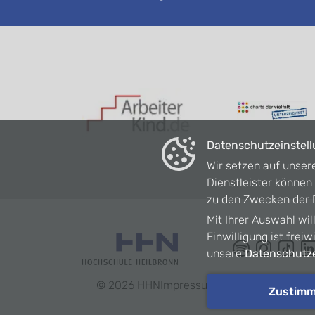
Datenschutzeinstel
Wir setzen auf unser
Dienstleister könne
zu den Zwecken der D
Mit Ihrer Auswahl wil
Einwilligung ist frei
unsere
Datenschutze
©
2026
HHN
Impressum
Datenschutz
Barrie
Zustim