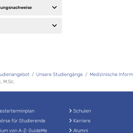
ldungsnachweise
udienangebot
Unsere Studiengänge
Medizinische Inform
, M.Sc.
sterterminplan
Schulen
örse für Studierende
Karriere
ium von A-Z: GuideMe
Alumni