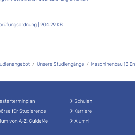
nprüfungsordnung | 904.29 KB
udienangebot
Unsere Studiengänge
Maschinenbau (B.Eng
sterterminplan
Schulen
örse für Studierende
Karriere
ium von A-Z: GuideMe
Alumni