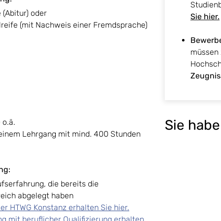
Studien
(Abitur) oder
Sie hier.
reife (mit Nachweis einer Fremdsprache)
Bewerbe
müssen 
Hochsch
Zeugni
Sie habe
 o.ä.
 einem Lehrgang mit mind. 400 Stunden
ng:
fserfahrung, die bereits die
reich abgelegt haben
er HTWG Konstanz erhalten Sie hier.
g mit beruflicher Qualifizierung erhalten