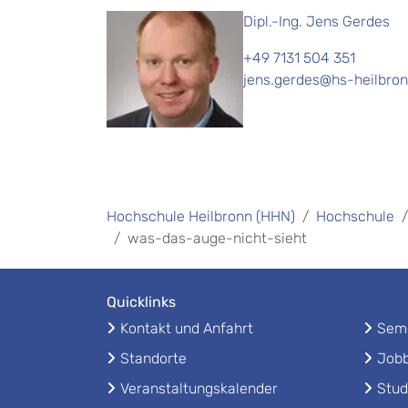
Dipl.-Ing. Jens Gerdes
+49 7131 504 351
jens.gerdes@hs-heilbron
Hochschule Heilbronn (HHN)
Hochschule
was-das-auge-nicht-sieht
Quicklinks
Kontakt und Anfahrt
Seme
Standorte
Jobb
Veranstaltungskalender
Stud