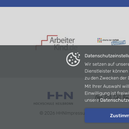
Datenschutzeinstel
Wir setzen auf unser
Dienstleister könne
zu den Zwecken der D
Mit Ihrer Auswahl wil
Einwilligung ist frei
unsere
Datenschutze
©
2026
HHN
Impressum
Datenschutz
Barrie
Zustim