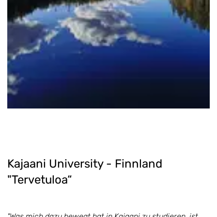
Kajaani University - Finnland
"Tervetuloa“
"Was mich dazu bewegt hat in Kajaani zu studieren, ist