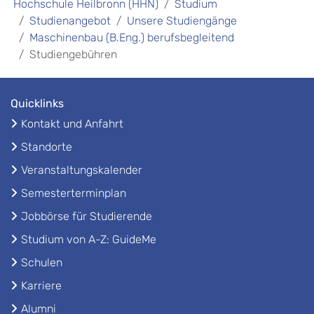
Hochschule Heilbronn (HHN)
Studium
Studienangebot
Unsere Studiengänge
Maschinenbau (B.Eng.) berufsbegleitend
Studiengebühren
Quicklinks
Kontakt und Anfahrt
Standorte
Veranstaltungskalender
Semesterterminplan
Jobbörse für Studierende
Studium von A-Z: GuideMe
Schulen
Karriere
Alumni