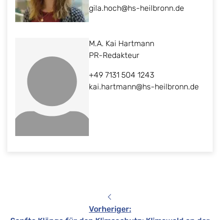
gila.hoch@hs-heilbronn.de
M.A. Kai Hartmann
PR-Redakteur
+49 7131 504 1243
kai.hartmann@hs-heilbronn.de
Vorheriger
: