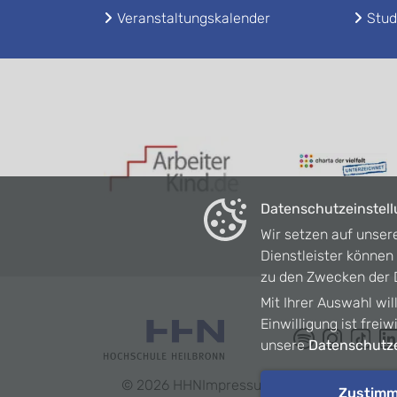
Veranstaltungskalender
Stud
Datenschutzeinstel
Wir setzen auf unser
Dienstleister könne
zu den Zwecken der D
Mit Ihrer Auswahl wil
Einwilligung ist frei
unsere
Datenschutze
©
2026
HHN
Impressum
Datenschutz
Barrie
Zustim