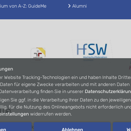
ium von A-Z: GuideMe
Alumni
lungen
er Website Tracking-Technologien ein und haben Inhalte Dritte
n Daten für eigene Zwecke verarbeiten und mit anderen Date
atenverarbeitung finden Sie in unserer
Datenschutzerkläru
ligen Sie ggf. in die Verarbeitung Ihrer Daten zu den jeweilige
willig, für die Nutzung des Onlineangebots nicht erforderlich un
instellungen
widerrufen werden.
refreiheit
Kontakt
Intranet
men
Ablehnen
W