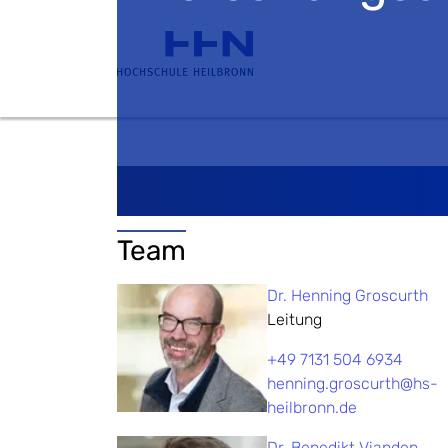
Team
Dr. Henning Groscurth
Leitung
+49 7131 504 6934
henning.groscurth@hs-
heilbronn.de
Dr. Benedikt Vianden