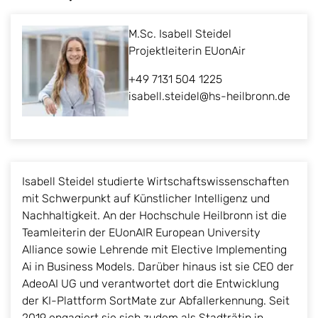
M.Sc. Isabell Steidel
Projektleiterin EUonAir
+49 7131 504 1225
isabell.steidel@hs-heilbronn.de
Isabell Steidel studierte Wirtschaftswissenschaften
mit Schwerpunkt auf Künstlicher Intelligenz und
Nachhaltigkeit. An der Hochschule Heilbronn ist die
Teamleiterin der EUonAIR European University
Alliance sowie Lehrende mit Elective Implementing
Ai in Business Models. Darüber hinaus ist sie CEO der
AdeoAI UG und verantwortet dort die Entwicklung
der KI-Plattform SortMate zur Abfallerkennung. Seit
2019 engagiert sie sich zudem als Stadträtin in