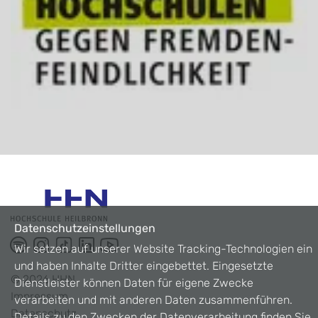
Datenschutzeinstellungen
Wir setzen auf unserer Website Tracking-Technologien ein
und haben Inhalte Dritter eingebettet. Eingesetzte
©
2026
HHN
Dienstleister können Daten für eigene Zwecke
Impressum
verarbeiten und mit anderen Daten zusammenführen.
Datenschutz
Details zu den Zwecken der Datenverarbeitung finden Sie