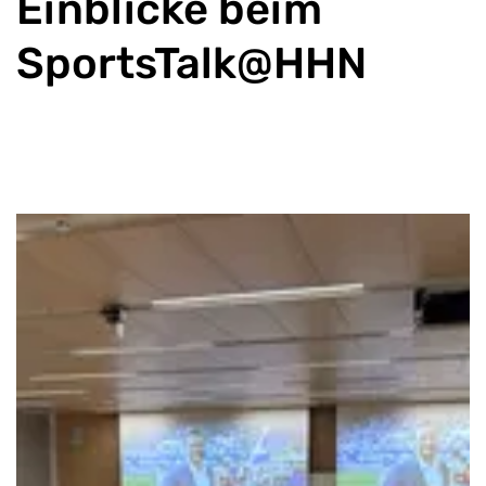
Einblicke beim
SportsTalk@HHN