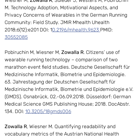
Wiesner M,
Zowalla R
, Suleder J, Westers M, Pobiruchin
M. Technology Adoption, Motivational Aspects, and
Privacy Concerns of Wearables in the German Running
Community: Field Study. JMIR Mhealth Uhealth
2018;6(12):e201 DOI: 1
0.2196/mhealth.9623
PMID:
30552085
Pobiruchin M, Wiesner M,
Zowalla R
. Citizens’ use of
wearable running technology – comparison of two
marathon event field studies. Deutsche Gesellschaft für
Medizinische Informatik, Biometrie und Epidemiologie.
63. Jahrestagung der Deutschen Gesellschaft für
Medizinische Informatik, Biometrie und Epidemiologie e.V.
(GMDS). Osnabrück, 02.-06.09.2018. Düsseldorf: German
Medical Science GMS Publishing House; 2018. DocAbstr.
134. DOI:
10.3205/18gmds006
Zowalla R
, Wiesner M. Quantifying readability and
vocabulary metrics of the Austrian National Health