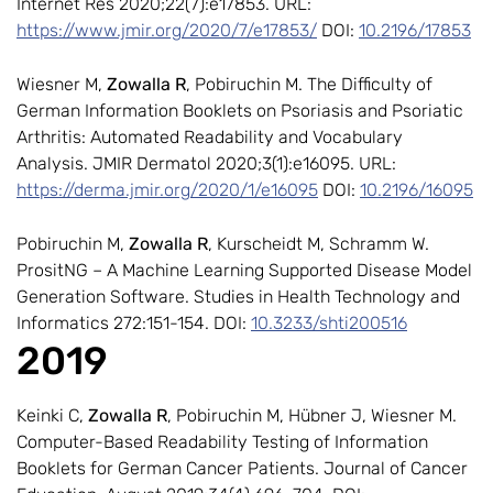
Internet Res 2020;22(7):e17853. URL:
https://www.jmir.org/2020/7/e17853/
DOI:
10.2196/17853
Wiesner M,
Zowalla R
, Pobiruchin M. The Difficulty of
German Information Booklets on Psoriasis and Psoriatic
Arthritis: Automated Readability and Vocabulary
Analysis. JMIR Dermatol 2020;3(1):e16095. URL:
https://derma.jmir.org/2020/1/e16095
DOI:
10.2196/16095
Pobiruchin M,
Zowalla R
, Kurscheidt M, Schramm W.
PrositNG – A Machine Learning Supported Disease Model
Generation Software. Studies in Health Technology and
Informatics 272:151-154. DOI:
10.3233/shti200516
2019
Keinki C,
Zowalla R
, Pobiruchin M, Hübner J, Wiesner M.
Computer-Based Readability Testing of Information
Booklets for German Cancer Patients. Journal of Cancer