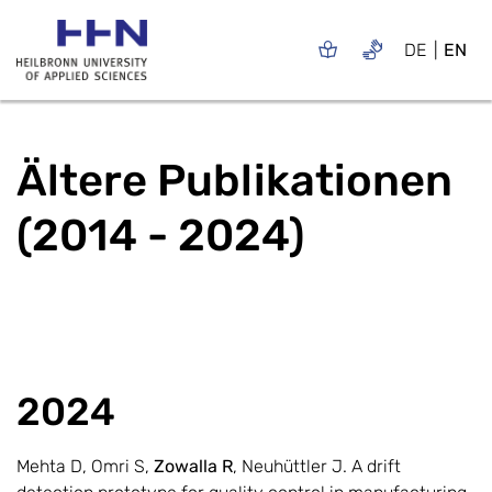
DE
EN
Ältere Publikationen
(2014 - 2024)
2024
Mehta D, Omri S,
Zowalla R
, Neuhüttler J. A drift