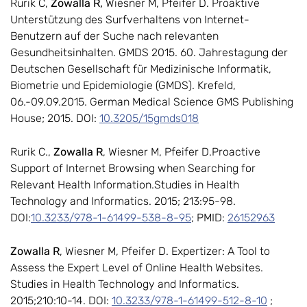
Rurik C,
Zowalla R,
Wiesner M, Pfeifer D. Proaktive
Unterstützung des Surfverhaltens von Internet-
Benutzern auf der Suche nach relevanten
Gesundheitsinhalten. GMDS 2015. 60. Jahrestagung der
Deutschen Gesellschaft für Medizinische Informatik,
Biometrie und Epidemiologie (GMDS). Krefeld,
06.-09.09.2015. German Medical Science GMS Publishing
House; 2015. DOI:
10.3205/15gmds018
Rurik C.,
Zowalla R
, Wiesner M, Pfeifer D.Proactive
Support of Internet Browsing when Searching for
Relevant Health Information.Studies in Health
Technology and Informatics. 2015; 213:95-98.
DOI:
10.3233/978-1-61499-538-8-95
; PMID:
26152963
Zowalla R
, Wiesner M, Pfeifer D. Expertizer: A Tool to
Assess the Expert Level of Online Health Websites.
Studies in Health Technology and Informatics.
2015;210:10-14. DOI:
10.3233/978-1-61499-512-8-10
;