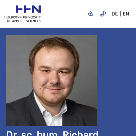
DE
EN
Dr. sc. hum. Richard