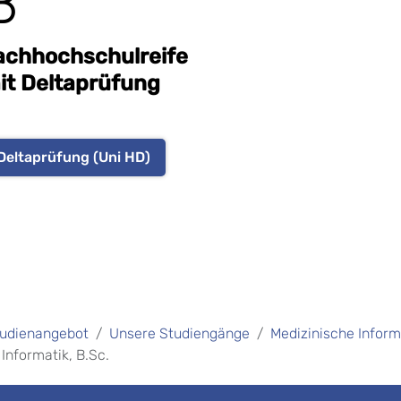
B
achhochschulreife
it Deltaprüfung
Deltaprüfung (Uni HD)
udienangebot
Unsere Studiengänge
Medizinische Inform
nformatik, B.Sc.