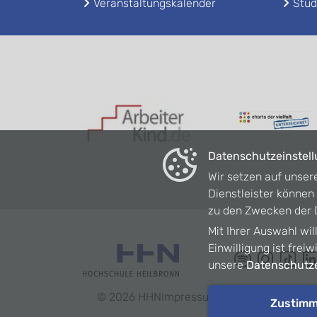
Veranstaltungskalender
Stud
Datenschutzeinstel
Wir setzen auf unser
Dienstleister könne
zu den Zwecken der D
Mit Ihrer Auswahl wil
Einwilligung ist frei
unsere
Datenschutze
©
2026
HHN
Impressum
Datenschutz
Barrie
Zustim