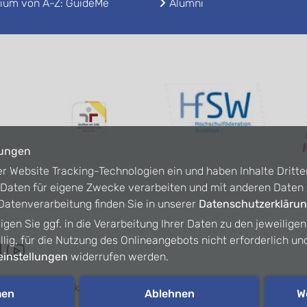
ium von A-Z: GuideMe
Alumni
lungen
er Website Tracking-Technologien ein und haben Inhalte Dritte
n Daten für eigene Zwecke verarbeiten und mit anderen Date
atenverarbeitung finden Sie in unserer
Datenschutzerkläru
ligen Sie ggf. in die Verarbeitung Ihrer Daten zu den jeweilige
willig, für die Nutzung des Onlineangebots nicht erforderlich un
instellungen
widerrufen werden.
refreiheit
Kontakt
Intranet
men
Ablehnen
W