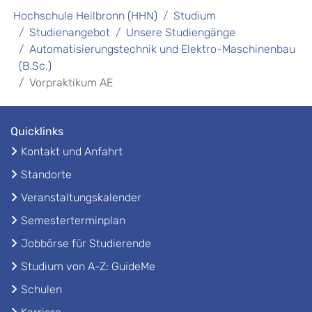
Hochschule Heilbronn (HHN)
Studium
Studienangebot
Unsere Studiengänge
Automatisierungstechnik und Elektro-Maschinenbau
(B.Sc.)
Vorpraktikum AE
Quicklinks
Kontakt und Anfahrt
Standorte
Veranstaltungskalender
Semesterterminplan
Jobbörse für Studierende
Studium von A-Z: GuideMe
Schulen