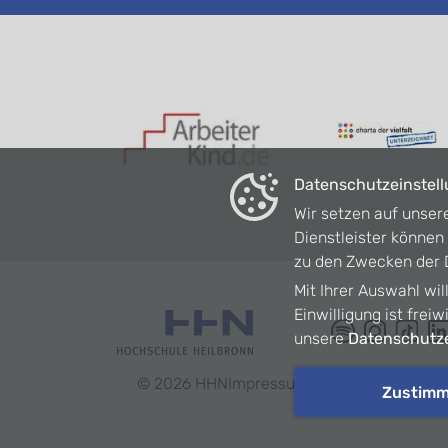
Datenschutzeinstel
Wir setzen auf unser
Dienstleister könne
zu den Zwecken der D
Mit Ihrer Auswahl wil
Einwilligung ist frei
unsere
Datenschutze
©
2026
HHN
Impressum
Datenschutz
Barrie
Zustim