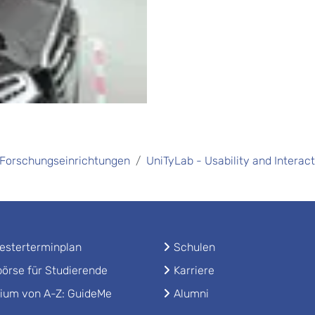
Forschungseinrichtungen
UniTyLab - Usability and Interac
sterterminplan
Schulen
örse für Studierende
Karriere
ium von A-Z: GuideMe
Alumni