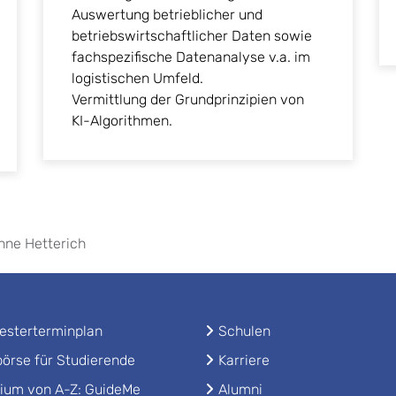
Auswertung betrieblicher und
betriebswirtschaftlicher Daten sowie
fachspezifische Datenanalyse v.a. im
logistischen Umfeld.
Vermittlung der Grundprinzipien von
KI-Algorithmen.
anne Hetterich
sterterminplan
Schulen
örse für Studierende
Karriere
ium von A-Z: GuideMe
Alumni