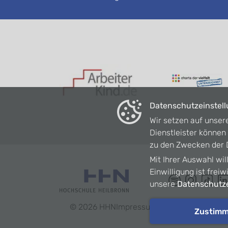
Datenschutzeinstel
Wir setzen auf unser
Dienstleister könne
zu den Zwecken der D
Mit Ihrer Auswahl wil
Einwilligung ist frei
unsere
Datenschutze
©
2026
HHN
Impressum
Datenschutz
Barrie
Zustim