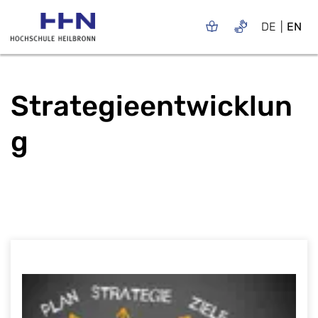
DE
EN
Strategieentwicklun
g