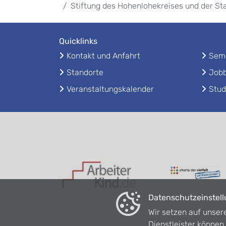
Stiftung des Hohenlohekreises und der St
Quicklinks
Kontakt und Anfahrt
Seme
Standorte
Jobb
Veranstaltungskalender
Stud
Datenschutzeinstel
Wir setzen auf unser
Dienstleister könne