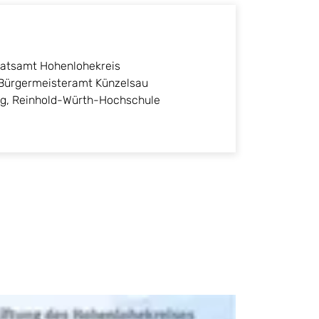
ratsamt Hohenlohekreis
 Bürgermeisteramt Künzelsau
tag, Reinhold-Würth-Hochschule