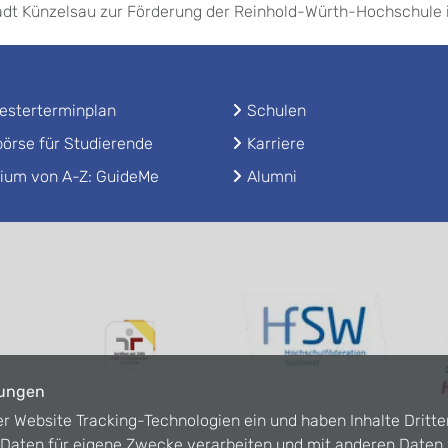
adt Künzelsau zur Förderung der Reinhold-Würth-Hochschule 
sterterminplan
Schulen
örse für Studierende
Karriere
ium von A-Z: GuideMe
Alumni
lungen
er Website Tracking-Technologien ein und haben Inhalte Dritte
n Daten für eigene Zwecke verarbeiten und mit anderen Date