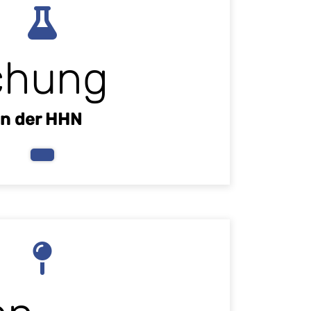
chung
an der HHN