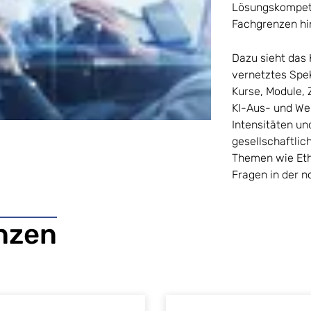
Lösungskompete
Fachgrenzen hi
Dazu sieht das 
vernetztes Spe
Kurse, Module, 
KI-Aus- und We
Intensitäten u
gesellschaftlic
Themen wie Ethi
Fragen in der n
nzen