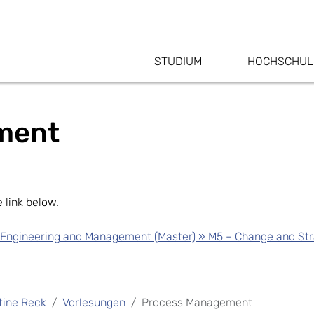
STUDIUM
HOCHSCHUL
ment
e link below.
re Engineering and Management (Master) » M5 – Change and S
stine Reck
Vorlesungen
Process Management