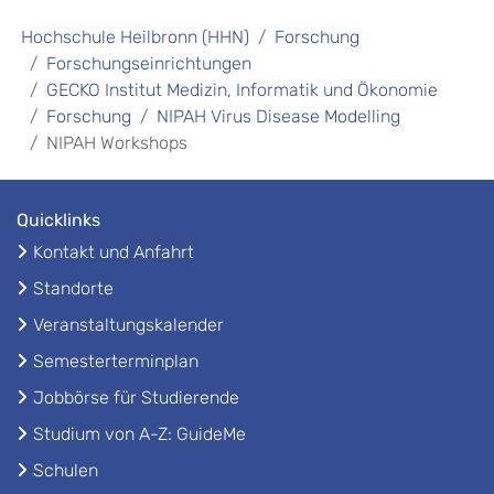
Hochschule Heilbronn (HHN)
Forschung
Forschungseinrichtungen
GECKO Institut Medizin, Informatik und Ökonomie
Forschung
NIPAH Virus Disease Modelling
NIPAH Workshops
Quicklinks
Kontakt und Anfahrt
Standorte
Veranstaltungskalender
Semesterterminplan
Jobbörse für Studierende
Studium von A-Z: GuideMe
Schulen