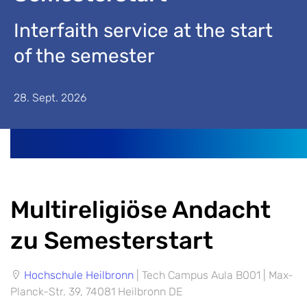
Interfaith service at the start
of the semester
28. Sept. 2026
Multireligiöse Andacht
zu Semesterstart
Hochschule Heilbronn
|
Tech Campus Aula B001
|
Max-
Planck-Str. 39
,
74081
Heilbronn
DE