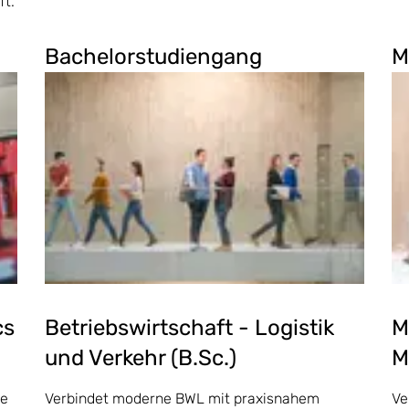
ft.
Bachelorstudiengang
M
cs
Betriebswirtschaft - Logistik
M
und Verkehr (B.Sc.)
M
te
Verbindet moderne BWL mit praxisnahem
Ve