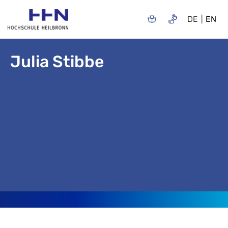
DE
EN
Julia Stibbe