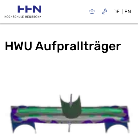
DE
EN
HWU Aufprallträger